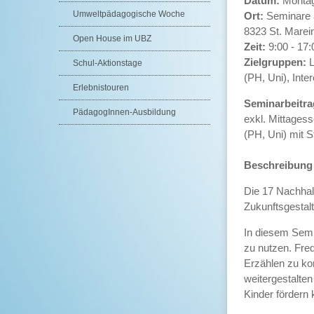
Datum:
Montag
Umweltpädagogische Woche
Ort:
Seminare 
8323 St. Marein
Open House im UBZ
Zeit:
9:00 - 17:
Zielgruppen:
L
Schul-Aktionstage
(PH, Uni), Inter
Erlebnistouren
Seminarbeitra
PädagogInnen-Ausbildung
exkl. Mittagess
(PH, Uni) mit 
Beschreibung
Die 17 Nachhalt
Zukunftsgestal
In diesem Semin
zu nutzen. Fred
Erzählen zu ko
weitergestalte
Kinder fördern