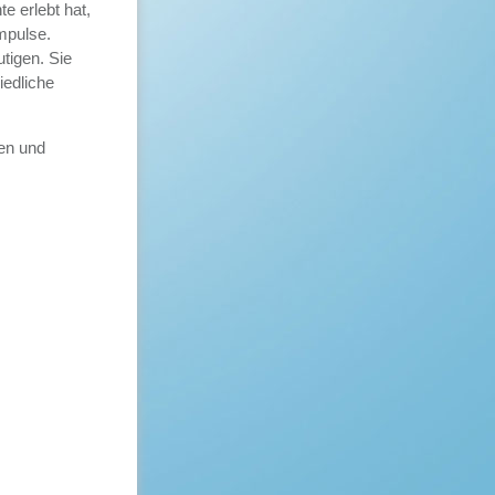
e erlebt hat,
mpulse.
tigen. Sie
iedliche
en und