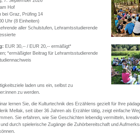
, 7. September 2026
am Hof
 bei Graz, Prüfing 14
00 Uhr (8 Einheiten)
ehrende aller Schulstufen, Lehramtsstudierende
essierte
g:
EUR 30,-- / EUR 20,-- ermäßigt*
en; *ermäßigter Beitrag für Lehramtsstudierende
Studiennachweis
igkeitsziele laden uns ein, selbst zu
ter:innen zu werden.
ar lernen Sie, die Kulturtechnik des Erzählens gezielt für Ihre pädag
erik Mellak, seit über 36 Jahren als Erzähler tätig, zeigt einfache We
mmen. Sie erfahren, wie Sie Geschichten lebendig vermitteln, kreativ
n und durch spielerische Zugänge die Zuhörbereitschaft und Aufmerks
 können.