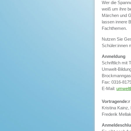
Wer die Spannu
weiß um ihre b
Märchen und Ge
lassen innere B
Fachthemen.
Nutzen Sie Ges
Schüler:innen n
Anmeldung
Schriftlich mi
Umwelt-Bildun
Brockmanngass
Fax: 0316-817
E-Mail:
umwelt
Vortragende:
Kristina Kainz
Frederik Mella
Anmeldeschlu