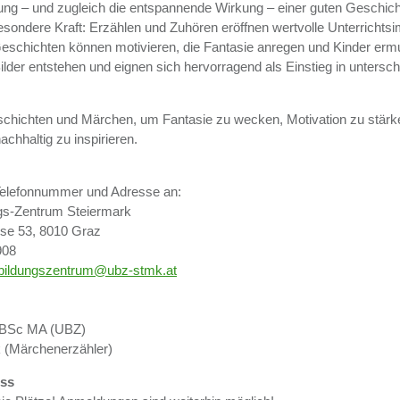
ng – und zugleich die entspannende Wirkung – einer guten Geschicht
esondere Kraft: Erzählen und Zuhören eröffnen wertvolle Unterrichtsi
schichten können motivieren, die Fantasie anregen und Kinder ermu
ilder entstehen und eignen sich hervorragend als Einstieg in untersch
chichten und Märchen, um Fantasie zu wecken, Motivation zu stärk
achhaltig zu inspirieren.
t Telefonnummer und Adresse an:
gs-Zentrum Steiermark
e 53, 8010 Graz
908
bildungszentrum@ubz-stmk.at
r
, BSc MA (UBZ)
k (Märchenerzähler)
ss