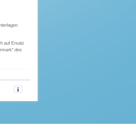
nterlagen
h auf Ersatz
ermark“ des