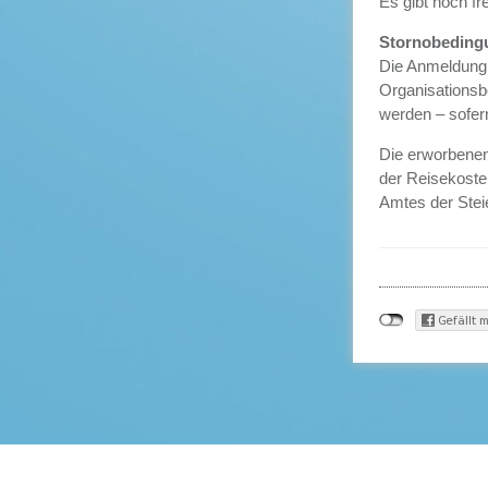
Es gibt noch fr
Stornobeding
Die Anmeldung i
Organisationsb
werden – sofer
Die erworbenen
der Reisekoste
Amtes der Stei