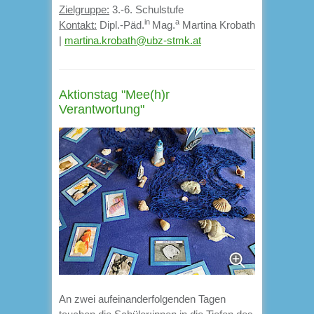
Zielgruppe:
3.-6. Schulstufe
in
a
Kontakt:
Dipl.-Päd.
Mag.
Martina Krobath
|
martina.krobath@ubz-stmk.at
Aktionstag "Mee(h)r
Verantwortung"
An zwei aufeinanderfolgenden Tagen