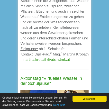
Schüler:innen die Gelegenheit, das Wasser
mit allen Sinnen zu spüren, zwischen
Pflanzen, Büschen und auch im seichten
Wasser auf Entdeckungsreise zu gehen
und die Vielfalt der Wasserlebewesen
hautnah zu erleben. Kleinstlebewesen
werden aus dem Gewässer gekeschert
und deren unterschiedlichsten Formen und
Verhaltensweisen werden besprochen.
Zielgruppe:
ab 1. Schulstufe
in
a
Kontakt:
Dipl.-Päd.
Mag.
Martina Krobath
|
martina.krobath@ubz-stmk.at
Aktionstag "Virtuelles Wasser in
der Schuljause"
Cookies erleichtern die Bereitstellung unserer Dienste. Mit
Verstanden!
der Nutzung unserer Dienste erklären Sie sich damit
einverstanden, dass wir Cookies verwenden.
Mehr Infos