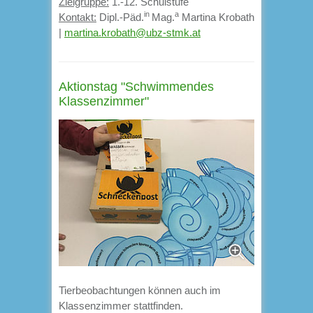
Zielgruppe:
1.-12. Schulstufe
in
a
Kontakt:
Dipl.-Päd.
Mag.
Martina Krobath
|
martina.krobath@ubz-stmk.at
Aktionstag "Schwimmendes
Klassenzimmer"
Tierbeobachtungen können auch im
Klassenzimmer stattfinden.