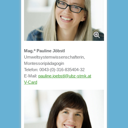
a
Mag.
Pauline Jöbstl
Umweltsystemwissenschafterin,
Montessoripädagogin
Telefon: 0043-(0)-316-835404-32
E-Mail:
pauline.joebstl@ubz-stmk.at
V-Card