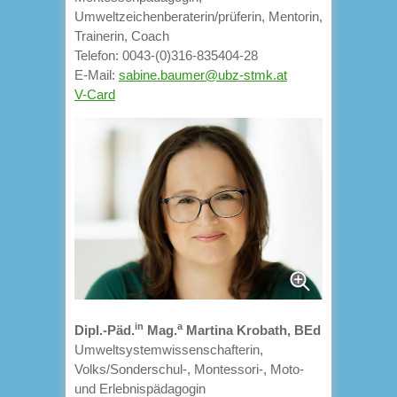
Umweltzeichenberaterin/prüferin, Mentorin,
Trainerin, Coach
Telefon: 0043-(0)316-835404-28
E-Mail:
sabine.baumer@ubz-stmk.at
V-Card
in
a
Dipl.-Päd.
Mag.
Martina Krobath, BEd
Umweltsystemwissenschafterin,
Volks/Sonderschul-, Montessori-, Moto-
und Erlebnispädagogin