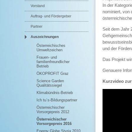
In der Kategori
Vorstand
nominiert, von
Auftrag- und Fördergeber
österreichisch
Partner
Seit dem Jahr 2
Gehgemeinschaf
Auszeichnungen
bewusstseinsbi
Österreichisches
und der Förder
Umweltzeichen
Frauen- und
Das Projekt wir
familienfreundlicher
Betrieb
Genauere Infor
ÖKOPROFIT Graz
Science Garden
Kurzvideo zur
Qualitätssiegel
Klimabündnis-Betrieb
Ich tu´s-Bildungspartner
Österreichischer
Vorsorgepreis 2012
Österreichischer
Vorsorgepreis 2016
Energy Globe Styria 2010