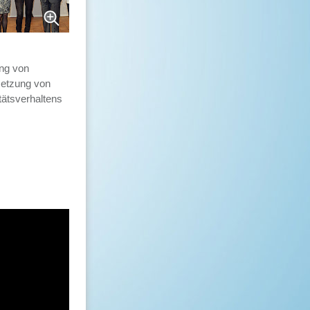
ung von
setzung von
ätsverhaltens