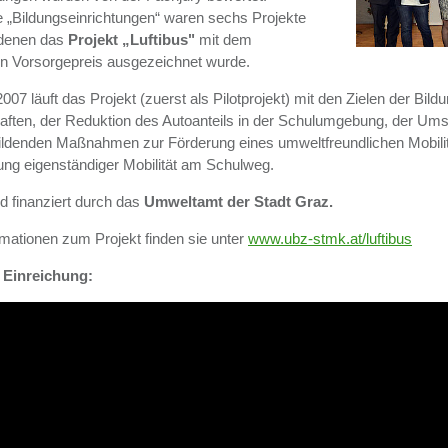
e „Bildungseinrichtungen“ waren sechs Projekte
 denen das
Projekt „Luftibus"
mit dem
en Vorsorgepreis ausgezeichnet wurde.
007 läuft das Projekt (zuerst als Pilotprojekt) mit den Zielen der Bild
ten, der Reduktion des Autoanteils in der Schulumgebung, der Um
ldenden Maßnahmen zur Förderung eines umweltfreundlichen Mobilit
ung eigenständiger Mobilität am Schulweg.
d finanziert durch das
Umweltamt der Stadt Graz.
mationen zum Projekt finden sie unter
www.ubz-stmk.at/luftibus
 Einreichung: