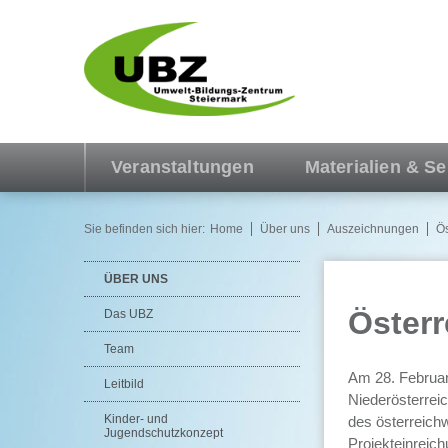
Veranstaltungen
Materialien & Se
Sie befinden sich hier:
Home
Über uns
Auszeichnungen
Ös
ÜBER UNS
Österr
Das UBZ
Team
Am 28. Februar
Leitbild
Niederösterrei
Kinder- und
des österreich
Jugendschutzkonzept
Projekteinreic