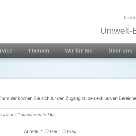
Kontak
Umwelt-B
rvice
Themen
Wir für Sie
Über uns
Formular können Sie sich für den Zugang zu den exklusiven Bereiche
ie alle mit * markierten Felder
Anrede:
*
Herr
Frau