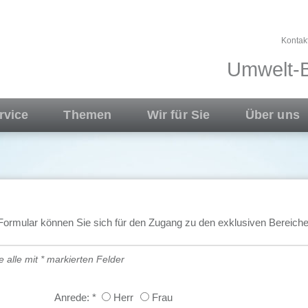
Kontak
Umwelt-B
rvice
Themen
Wir für Sie
Über uns
Formular können Sie sich für den Zugang zu den exklusiven Bereiche
ie alle mit * markierten Felder
Anrede:
*
Herr
Frau